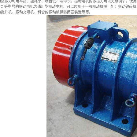
激振力利用率高、能耗小、噪音低、寿命长。振动电机的激振力可以无级调节，使用方便，XJD
ZDC 等型号的振动电机为通用型振动电机。可以应用于一般振动机械，如：振动破碎
动提升机、振动充填机、料仓的振动破拱防闭塞装置等等。