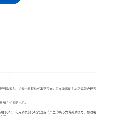
得到激振力。振动电机振动频率范围大，只有激振动力与功率配合得当
机和立式振动电机。
调偏心块，利用轴及偏心块高速旋转产生的离心力得到激振力。振动电