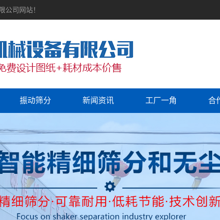
有限公司网站！
振动筛分
新闻资讯
工厂一角
合
公司新闻
行业资讯
常见问题