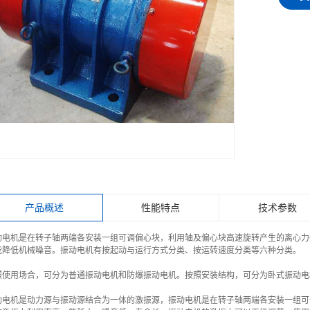
产品概述
性能特点
技术参数
动电机是在转子轴两端各安装一组可调偏心块，利用轴及偏心块高速旋转产生的离心力
能降低机械噪音。振动电机有按起动与运行方式分类、按运转速度分类等六种分类。
照使用场合，可分为普通振动电机和防爆振动电机。按照安装结构，可分为卧式振动电
动电机是动力源与振动源结合为一体的激振源，振动电机是在转子轴两端各安装一组可