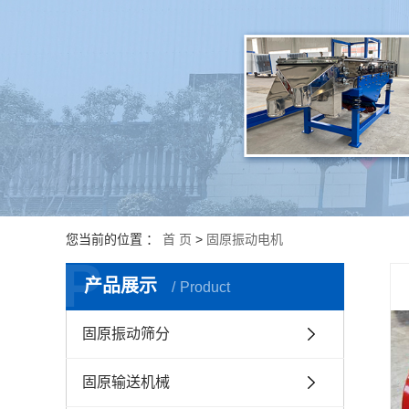
固原振动平台
固原振动给料机
固原振动料斗
您当前的位置 ：
首 页
>
固原振动电机
P
产品展示
Product
固原振动筛分
固原输送机械