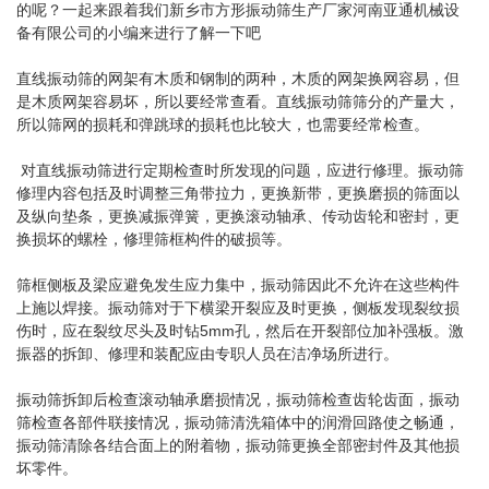
的呢？一起来跟着我们新乡市方形振动筛生产厂家河南亚通机械设
备有限公司的小编来进行了解一下吧
直线振动筛的网架有木质和钢制的两种，木质的网架换网容易，但
是木质网架容易坏，所以要经常查看。直线振动筛筛分的产量大，
所以筛网的损耗和弹跳球的损耗也比较大，也需要经常检查。
对直线振动筛进行定期检查时所发现的问题，应进行修理。振动筛
修理内容包括及时调整三角带拉力，更换新带，更换磨损的筛面以
及纵向垫条，更换减振弹簧，更换滚动轴承、传动齿轮和密封，更
换损坏的螺栓，修理筛框构件的破损等。
筛框侧板及梁应避免发生应力集中，振动筛因此不允许在这些构件
上施以焊接。振动筛对于下横梁开裂应及时更换，侧板发现裂纹损
伤时，应在裂纹尽头及时钻5mm孔，然后在开裂部位加补强板。激
振器的拆卸、修理和装配应由专职人员在洁净场所进行。
振动筛拆卸后检查滚动轴承磨损情况，振动筛检查齿轮齿面，振动
筛检查各部件联接情况，振动筛清洗箱体中的润滑回路使之畅通，
振动筛清除各结合面上的附着物，振动筛更换全部密封件及其他损
坏零件。