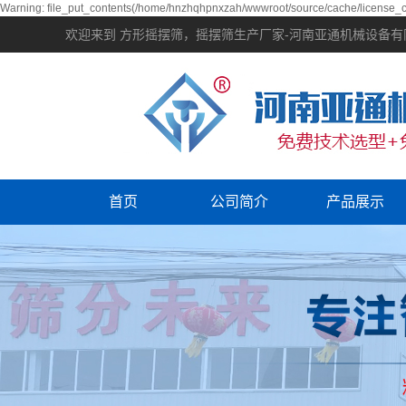
Warning: file_put_contents(/home/hnzhqhpnxzah/wwwroot/source/cache/license_ca
欢迎来到 方形摇摆筛，摇摆筛生产厂家-河南亚通机械设备
首页
公司简介
产品展示
设备视频
振动筛分
资质荣誉
输送机械
提升机械
振动电机
筛分配件