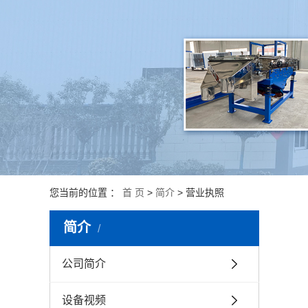
破碎机
振动平台
振动给料机
振动料斗
您当前的位置 ：
首 页
>
简介
>
营业执照
简介
公司简介
设备视频