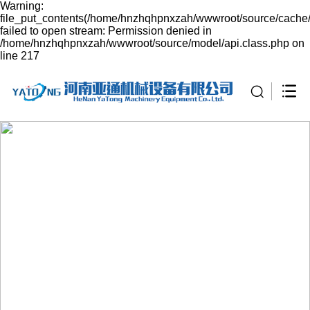
Warning:
file_put_contents(/home/hnzhqhpnxzah/wwwroot/source/cache/
failed to open stream: Permission denied in
/home/hnzhqhpnxzah/wwwroot/source/model/api.class.php on
line 217