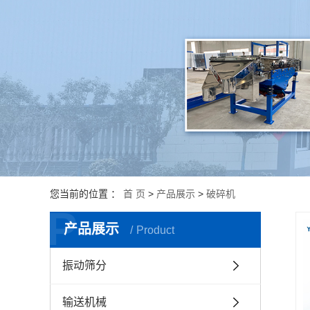
破碎机
振动平台
振动给料机
振动料斗
您当前的位置 ：
首 页
>
产品展示
>
破碎机
P
产品展示
Product
振动筛分
输送机械