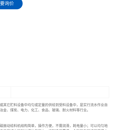
要询价
或其它贮料设备中均匀或定量的供给到受料设备中，是实行流水作业自
冶金、煤炭、电力、化工、食品、玻璃、耐火材料等行业。
磁振动给料机结构简单，操作方便，不需润滑，耗电量小；可以均匀地