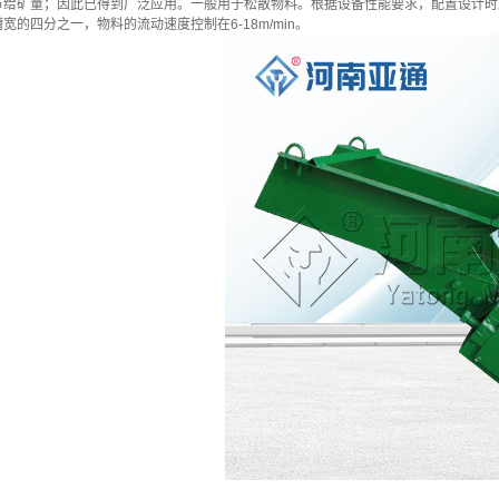
节给矿量；因此已得到广泛应用。一般用于松散物料。根据设备性能要求，配置设计时
宽的四分之一，物料的流动速度控制在6-18m/min。