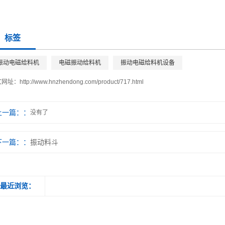
标签
振动电磁给料机
电磁振动给料机
振动电磁给料机设备
文网址：
http://www.hnzhendong.com/product/717.html
上一篇：
没有了
下一篇：
振动料斗
最近浏览：