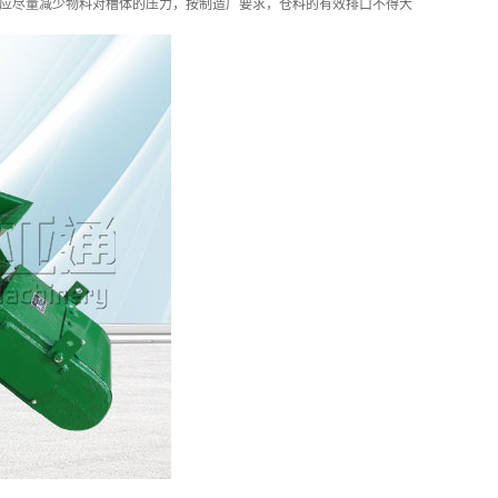
应尽量减少物料对槽体的压力，按制造厂要求，仓料的有效排口不得大