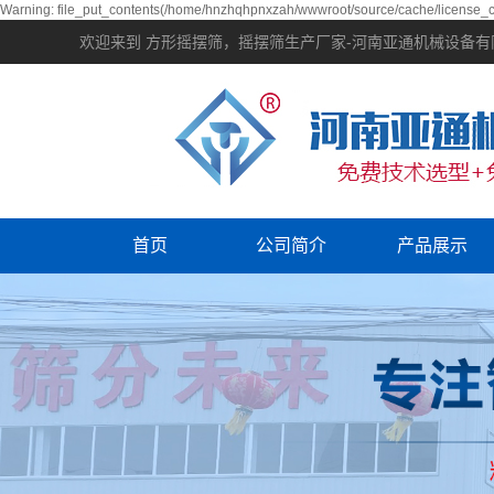
Warning: file_put_contents(/home/hnzhqhpnxzah/wwwroot/source/cache/license_ca
欢迎来到 方形摇摆筛，摇摆筛生产厂家-河南亚通机械设备
首页
公司简介
产品展示
设备视频
鹤壁振动筛分
资质荣誉
鹤壁输送机械
鹤壁提升机械
鹤壁振动电机
鹤壁筛分配件