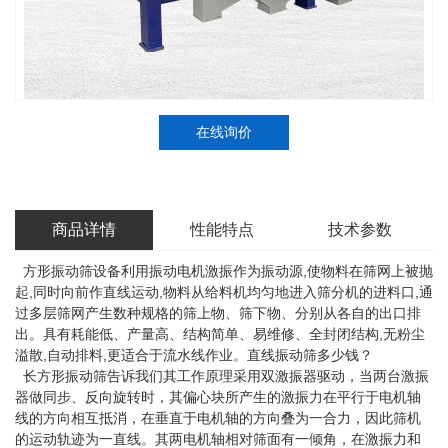
在线询价
商品详情
性能特点
技术参数
方形振动筛设备利用振动电机激振作为振动源,使物料在筛网上被抛
起,同时向前作直线运动,物料从给料机均匀地进入筛分机的进料口,通
过多层筛网产生数种规格的筛上物、筛下物、分别从各自的出口排
出。具有耗能低、产量高、结构简单、易维修、全封闭结构,无粉尘
溢散,自动排料,更适合于流水线作业。直线振动筛多少钱？
长方形振动筛告诉我们其工作原理采用双激振器驱动，当两台激振
器做同步、反向旋转时，其偏心块所产生的激振力在平行于电机轴
线的方向相互抵消，在垂直于电机轴的方向叠为一合力，因此筛机
的运动轨迹为一直线。其两电机轴相对筛面有一倾角，在激振力和