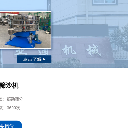
筛沙机
类：
振动筛分
数：
3690次
要询价