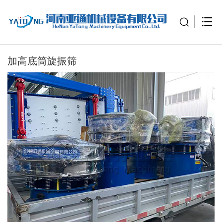
加高底筒旋振筛