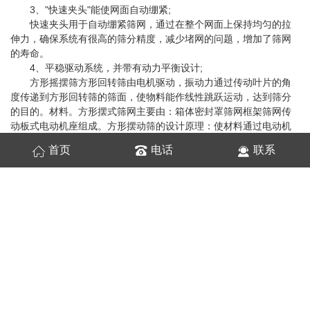
3、"快速夹头"能使网面自动绷紧;
快速夹头用于自动绷紧筛网，通过在整个网面上保持均匀的拉
伸力，确保系统有很高的筛分精度，减少堵网的问题，增加了筛网
的寿命。
4、平稳驱动系统，并带有动力平衡设计;
方形摇摆筛方形回转筛由电机驱动，振动力通过传动叶片的角
度传递到方形回转筛的筛面，使物料能作线性跳跃运动，达到筛分
的目的。材料。方形摆式筛网主要由：箱体密封罩筛网框架筛网传
动板式电动机座组成。方形摆动筛的设计原理：使材料通过电动机
的振动沿直线移动。整个机器设计为倾斜角度约为15度的倾斜类
首页
电话
联系
型。角度可根据用户要求调节。筛选粒度通常在4-8mm之间。有10-
20吨的产量。 根据不同的配置要求，可以根据现场实际使用环境安
装布袋除尘器和其他辅助设备。
方形摇摆筛驱动系统的动力平衡设计有使筛分运动不产生振动
冲击，使系统能安装在悬吊装置上而不影响筛分效果。
采用平面回转原理，改善了物料在筛网上的分布状态，有效地
提高了筛网使用率；方形摇摆筛适合圆柱状、片状等不规则物料，
筛分精度高达90~95%，是普通振动筛的数倍或更高；可单层或多层
使用，每层筛网均设有梳型清筛装置，在筛分过程中可通过梳型清
筛机构与筛分筒的相对运动，达到对筛体不间断清理的效果，使筛
分筒在整个工作过程中始终保持清洁可以降低对环境的污染。