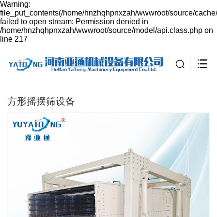
Warning:
file_put_contents(/home/hnzhqhpnxzah/wwwroot/source/cache/
failed to open stream: Permission denied in
/home/hnzhqhpnxzah/wwwroot/source/model/api.class.php on
line 217
方形摇摆筛设备