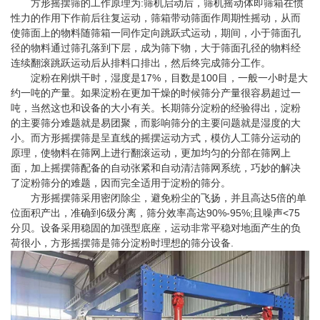
方形摇摆筛的工作原理为:筛机启动后，筛机摇动体即筛箱在惯
性力的作用下作前后往复运动，筛箱带动筛面作周期性摇动，从而
使筛面上的物料随筛箱一同作定向跳跃式运动，期间，小于筛面孔
径的物料通过筛孔落到下层，成为筛下物，大于筛面孔径的物料经
连续翻滚跳跃运动后从排料口排出，然后终完成筛分工作。
淀粉在刚烘干时，湿度是17%，目数是100目，一般一小时是大
约一吨的产量。如果淀粉在更加干燥的时候筛分产量很容易超过一
吨，当然这也和设备的大小有关。长期筛分淀粉的经验得出，淀粉
的主要筛分难题就是易团聚，而影响筛分的主要问题就是湿度的大
小。而方形摇摆筛是呈直线的摇摆运动方式，模仿人工筛分运动的
原理，使物料在筛网上进行翻滚运动，更加均匀的分部在筛网上
面，加上摇摆筛配备的自动张紧和自动清洁筛网系统，巧妙的解决
了淀粉筛分的难题，因而完全适用于淀粉的筛分。
方形摇摆筛采用密闭除尘，避免粉尘的飞扬，并且高达5倍的单
位面积产出，准确到6级分离，筛分效率高达90%-95%;且噪声<75
分贝。设备采用稳固的加强型底座，运动非常平稳对地面产生的负
荷很小，
方形摇摆筛
是筛分淀粉时理想的筛分设备.