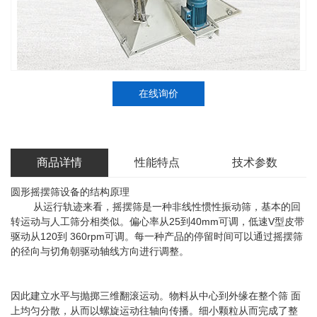
在线询价
商品详情
性能特点
技术参数
圆形摇摆筛设备的结构原理
从运行轨迹来看，摇摆筛是一种非线性惯性振动筛，基本的回
转运动与人工筛分相类似。偏心率从25到40mm可调，低速V型皮带
驱动从120到 360rpm可调。每一种产品的停留时间可以通过摇摆筛
的径向与切角朝驱动轴线方向进行调整。
因此建立水平与抛掷三维翻滚运动。物料从中心到外缘在整个筛 面
上均匀分散，从而以螺旋运动往轴向传播。细小颗粒从而完成了整