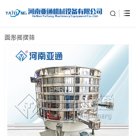
圆形摇摆筛